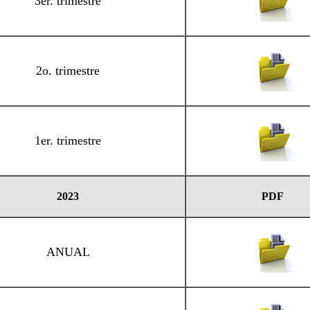
3er. trimestre
2o. trimestre
1er. trimestre
2023
PDF
ANUAL